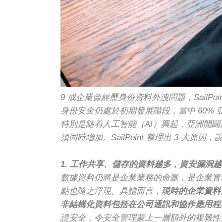
9 成企業曾經歷身份資料外洩問題，SailP
身份安全仍處於初期發展階段，當中 60%
特別是隨着人工智能（AI）興起，亞洲開闢新
須同時增加。SailPoint 整理出 3 大原
1. 工作共享、儲存的資料越多，資安漏洞
數據資料仍將是企業業務的命脈，是企業實現
點也隨之浮現。具體而言，
現時的企業資料
非結構化資料包括在公司通訊和協作應用程
證安全，令安全管理蒙上一層額外的複雜性