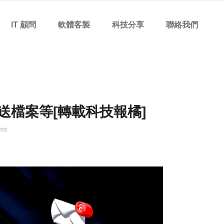
IT 顧問
軟體客製
科技分享
聯絡我們
傳送檔案等[轉載科技報橘]
ts