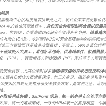
，善用 AI 及機器學習（ML）技術，才能追趕以雲端主導的現
洩問題
意味着業務以雲端為中心的程度達前所未見之高。現代企業業務更
24 年的數位演變進程中，
身份安全的着眼點將會從以設備
 Work）將持續，企業應繼續確保安全管理所有身份。
隨着越來
成為潛在切入點，令試圖利用公司安全基建漏洞的網絡犯罪
能妥善控制第三方實體而容易成為攻擊目標；事實上，59%企業曾
不僅限於人力員工，還包括承包商、供應鏈夥伴、軟體機器
 （RPA）、實體機器人和物聯網（IoT）系統等非人類
新安全挑戰，尤其企業對很多
物聯網設備的存取憑證控制薄
身份並未獲身份解決方案適當保護，第三方身份、機器身份和資
備機器學習技術的自動化先進身份安全解決方案，是當務之急。這
絡。
取帳戶或特權，SailPoint 認為，統一的身份安全管理
政策、統一的連接架構、一致的API和統一的數據模型，保