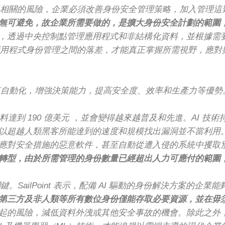
構化資料相關的風險，企業必須改善身份安全管理策略，加入管理
無可避免，故企業所需要做的，是擴大身份安全計劃的範圍
，透過中央控制點管理應用程式和非結構化資料，並根據需
資料與應用程式身份管理之間的落差，才能真正掌握所需視野，應
帶來自動化，增強決策能力，提高安全度、效率和生產力等優
AI 的估值料達到 190 億美元 ，並會變得越來越普及和先進。A
以超越人類黑客所能達到的速度和規模找出漏洞並不當利用
對安全措施的惡意軟件，甚至自動從遭入侵的系統中攫取別具價值
轉型，由於所需管理的身份數量已經超出人力可應付的範圍
。SailPoint 表示，配備 AI 驅動的身份解決方案的
第三方及非人類等所有數位身份僅能存取必要資源，並在毋
起的風險，減低資料外洩或其他安全事故的機會。除此之外