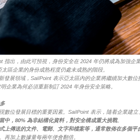
oint 指出，由此可預視，身份安全在 2024 年仍將成為加強
 亞太區企業的身份成熟程度仍處未成熟的階段。
發展領域，SailPoint 表示亞太區內的企業將繼續加大
因，說明企業為何必須重新制訂 2024 年身份安全策略。
越多
數位發展目標的重要因素。SailPoint 表示，隨着企業
當中，80% 為非結構化資料，對安全構成重大挑戰
。
式上傳送的文件、電郵、文字和檔案等，通常散佈在多個平
。再加上數據量每兩年便會翻倍。