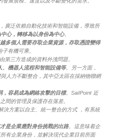
代企業的發展規模、速度以及不斷變化的需求。
數位化，廣泛依賴自動化技術和智能設備，導致所
為中心，轉移為以身份為中心
。
越多個人需要存取企業資源，存取憑證變得
份子有機可乘。
經歷由第三方造成的資料外洩問題。
人、機器人流程和智能設備等
。另一方面，
實體與人力不斷整合，其中亞太區在採納物聯網
弱，容易成為網絡攻擊的目標
。SailPoint 近
料之間的管理及保護存在落差。
類解決方案以自主、統一整合的方式 ，有系統
方案才是企業應對身份挑戰的出路
。這意味着企
護所有企業身份，並解決現代企業目前所面