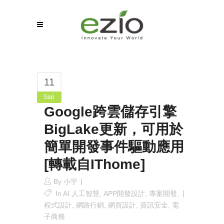
11
Sep
Google跨雲儲存引擎
BigLake更新，可用於
簡單開發事件驅動應用
[轉載自IThome]
By
小宇
In
AI 人工智慧
,
APP開發設計
,
專案開發
,
程式設計
,
網路行銷
,
網頁設計
,
資訊安全
,
電
子商務