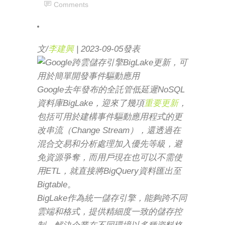
Comments
文/
李建興
| 2023-09-05發表
Google去年發布的全託管低延遲NoSQL
資料庫BigLake，迎來了幾項
重要更新
，
包括可用於建構事件驅動應用程式的更
改串流（Change Stream），還透過在
混合交易和分析處理加入優先等級，避
免資源爭奪，而用戶現在也可以不需使
用ETL，就直接將BigQuery資料匯出至
Bigtable。
BigLake作為統一儲存引擎，能夠跨不同
雲端和格式，提供精細度一致的儲存控