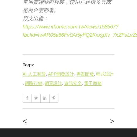
單地實踐雙向複製，使用戶建構多雲或
是混合雲部署。
原文出處：
https://www.ithome.com.tw/news/158567?
fbclid=IwAR05a66Fv0Ai5yFQ2KxxgXv_7xZFs
Tags:
AI 人工智慧
,
APP開發設計
,
專案開發
,
程式設計
,
網路行銷
,
網頁設計
,
資訊安全
,
電子商務
<
>