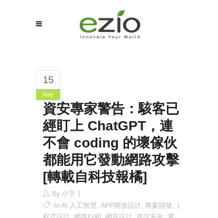
15
Aug
資安專家警告：駭客已
經盯上 ChatGPT，連
不會 coding 的壞傢伙
都能用它發動網路攻擊
[轉載自科技報橘]
By
小宇
In
AI 人工智慧
,
APP開發設計
,
專案開發
,
程式設計
,
網路行銷
,
網頁設計
,
資訊安全
,
電