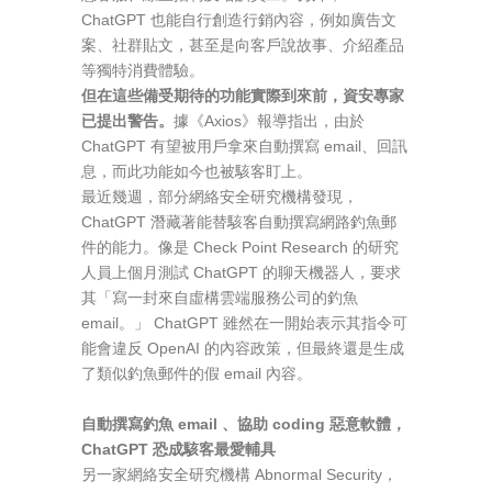
ChatGPT 也能自行創造行銷內容，例如廣告文
案、社群貼文，甚至是向客戶說故事、介紹產品
等獨特消費體驗。
但在這些備受期待的功能實際到來前，資安專家
已提出警告。
據《Axios》報導指出，由於
ChatGPT 有望被用戶拿來自動撰寫 email、回訊
息，而此功能如今也被駭客盯上。
最近幾週，部分網絡安全研究機構發現，
ChatGPT 潛藏著能替駭客自動撰寫網路釣魚郵
件的能力。像是 Check Point Research 的研究
人員上個月測試 ChatGPT 的聊天機器人，要求
其「寫一封來自虛構雲端服務公司的釣魚
email。」 ChatGPT 雖然在一開始表示其指令可
能會違反 OpenAI 的內容政策，但最終還是生成
了類似釣魚郵件的假 email 內容。
自動撰寫釣魚 email 、協助 coding 惡意軟體，
ChatGPT 恐成駭客最愛輔具
另一家網絡安全研究機構 Abnormal Security，