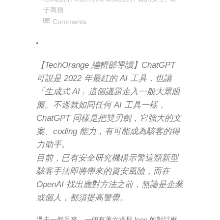
子商務
Comments
【TechOrange 編輯部導讀】ChatGPT
可說是 2022 年最紅的 AI 工具，也讓
「生成式 AI」這個議題走入一般大眾眼
簾。不過就如同任何 AI 工具一樣，
ChatGPT 同樣是把雙刃劍，它強大的文
案、coding 能力，有可能成為駭客的得
力助手。
目前，已有安全研究機構示警這類新型
駭客手法即將帶來的資安風險，而在
OpenAI 找出應對方法之前，無論是企業
或個人，都須提高警覺。
過去一個月來，一個有著六邊形 logo 的對話框