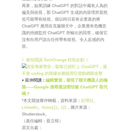
再來，如果訓練 ChatGPT 的對話中藏有人為的
偏見與歧視，那 ChatGPT 生成的內容理所當然
也可能帶有歧視。假以時日若有企業真的將
ChatGPT 應用在克服聊天中，企業應有危機意
識的持續監控 ChatGPT 所輸出的回答，確保它
沒有向用戶說出任何帶有歧視、令人反感的內
容。
》搶先閱讀 TechOrange 特別企劃《
♦ 延伸閱讀：
編輯實測，發現了聊天機器人的極
限——Google 搜尋還須害怕被 ChatGPT 取代
嗎？
*本文開放夥伴轉載，資料來源：
彭博社
、
LinkedIn
、
Axios(1)
、
(2)
，圖片來源：
Shutterstock。
（責任編輯：藍立晴）
原文出處：