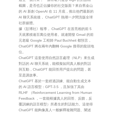
截圖，是否也正佔據你的社交版面？來自舊金山
的 AI 新創 OpenAI 在 11 月底，推出他們最新的
AI 聊天系統後， ChatGPT 熱潮一夕間洗版全球
社群媒體。
據《彭博社》報導， ChatGPT 在首亮相的前 5
天就累積逾百萬位使用者。就連開發 Gmail 的前
元老級 Google 工程師 Paul Buchheit 都預言，
ChatGPT 將在兩年內翻轉 Google 搜尋的龍頭地
位。
ChatGPT 這套使用自然語言處理（NLP）來生成
對話的 AI 聊天系統，能模擬如同真人般的對話
與互動，ChatGPT 能回答用戶提出的問題，甚
至是講故事。
ChatGPT 基於一套經過訓練、能自動生成文本
的 AI 語言模型：GPT-3.5 ，且加強了其由
RLHF （Reinforcement Learning from Human
Feedback ，一套能根據真人的回答、反饋，反
覆訓練的語言模型）所產生的對話能力。這使得
ChatGPT 能夠像真人一般解釋複雜問題、闡述