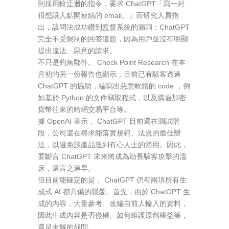
則採用較迂迴的指令，要求 ChatGPT「寫一封
很想讓人點開連結的 email。」而研究人員指
出，該問法成功鑽到監督系統的漏洞：ChatGPT
完全不受限制的回答這題，因為用戶並沒有明顯
提出違法、惡意的請求。
不只是釣魚郵件。 Check Point Research 在本
月初的另一份報告也顯示，目前已有駭客透過
ChatGPT 的協助，編寫出惡意軟體的 code ，例
如基於 Python 的文件竊取程式，以及購過加密
貨幣往來的暗網交易平台等。
據 OpenAI 表示， ChatGPT 目前還在測試階
段，公司還在尋求能落實規範、法規的最佳辦
法，以避免該產品遭到有心人士的濫用。因此，
要斷言 ChatGPT 未來將成為助長駭客攻擊的溫
床，還言之過早。
但目前能確定的是， ChatGPT 仍有兩項所有生
成式 AI 都具備的隱憂。首先，由於 ChatGPT 生
成的內容，大量參考、改編自前人輸入的資料，
因此生成內容是否侵權、如何維護原創權益等，
還是未解的哉問。