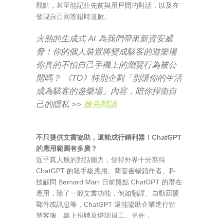
觀點，甚至能記住先前與用戶間的對話，以及在
發現自己回答錯時道歉。
火熱的生成式 AI 為我們帶來新資安威
脅！你的個人裝置將變成駭客的遊樂場
你真的不怕自己手機上的瀏覽行為被公
開嗎？ 《TO》特別企劃「別讓你的生活
成為駭客的遊樂場」內容，陪你捍衛自
己的隱私 >>
搶先閱讀
不只提供文書協助，還能成行銷利器！ChatGPT
的應用範圍有多廣？
近乎真人般的對話能力，使得外界十分期待
ChatGPT 的殺手級應用。商管書暢銷作者、科
技顧問 Bernard Marr 日前盤點 ChatGPT 的潛在
應用，除了一般文書功能，例如翻譯、自動回覆
郵件或訊息等，ChatGPT 還能協助企業進行智
慧客服、線上招聘及培訓員工。另外，